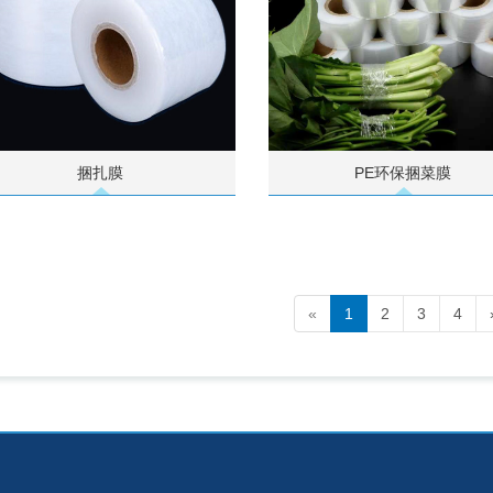
捆扎膜
PE环保捆菜膜
«
1
2
3
4